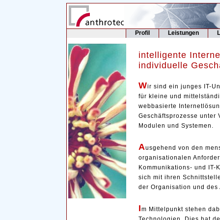
Profil
Leistungen
intelligente Intern
individuelle Gesc
W
ir sind ein junges IT-
für kleine und mittelstä
webbasierte Internetlösun
Geschäftsprozesse unter
Modulen und Systemen.
A
usgehend von den mens
organisationalen Anford
Kommunikations- und IT-Ko
sich mit ihren Schnittstel
der Organisation und des
I
m Mittelpunkt stehen dab
Technologien. Dies hat de